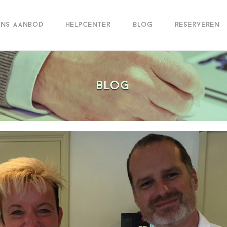
ns aanbod
helpcenter
blog
reserveren
rruimtes
workshopruimtes
werkplekken
w
blog