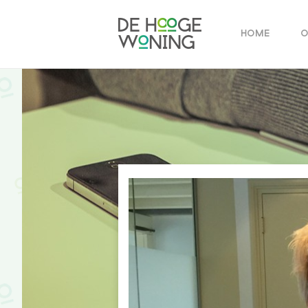
home
o
vergade