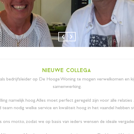
nieuwe collega
 als bedrijfsleider op De Hooge Woning te mogen verwelkomen en kijk
samenwerking.
ing namelijk hoog. Alles moet perfect geregeld zijn voor alle relaties
 team nodig welke service en kwaliteit hoog in het vaandel hebben s
s ons motto, zodat we op basis van ieders wensen de ideale vergade